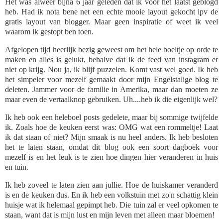
Het was alweer bijna 6 jaar geleden dat ik voor het laatst geblogd
heb. Had ik nota bene net een echte mooie layout gekocht ipv de
gratis layout van blogger. Maar geen inspiratie of weet ik veel
waarom ik gestopt ben toen.
Afgelopen tijd heerlijk bezig geweest om het hele boeltje op orde te
maken en alles is gelukt, behalve dat ik de feed van instagram er
niet op krijg. Nou ja, ik blijf puzzelen. Komt vast wel goed. Ik heb
het simpeler voor mezelf gemaakt door mijn Engelstalige blog te
deleten. Jammer voor de familie in Amerika, maar dan moeten ze
maar even de vertaalknop gebruiken. Uh....heb ik die eigenlijk wel?
Ik heb ook een heleboel posts gedelete, maar bij sommige twijfelde
ik. Zoals hoe de keuken eerst was: OMG wat een rommeltje! Laat
ik dat staan of niet? Mijn smaak is nu heel anders. Ik heb besloten
het te laten staan, omdat dit blog ook een soort dagboek voor
mezelf is en het leuk is te zien hoe dingen hier veranderen in huis
en tuin.
Ik heb zoveel te laten zien aan jullie. Hoe de huiskamer veranderd
is en de keuken dus. En ik heb een volkstuin met zo'n schattig klein
huisje wat ik helemaal gepimpt heb. Die tuin zal er veel opkomen te
staan, want dat is mijn lust en mijn leven met alleen maar bloemen!